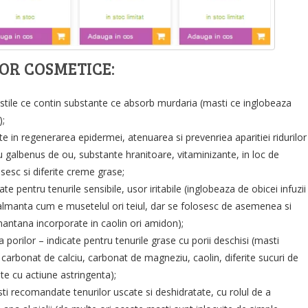
OR COSMETICE:
stile ce contin substante ce absorb murdaria (masti ce inglobeaza
);
ate in regenerarea epidermei, atenuarea si prevenriea aparitiei ridurilor
u galbenus de ou, substante hranitoare, vitaminizante, in loc de
esc si diferite creme grase;
te pentru tenurile sensibile, usor iritabile (inglobeaza de obicei infuzii
almanta cum e musetelul ori teiul, dar se folosesc de asemenea si
mantana incorporate in caolin ori amidon);
 porilor – indicate pentru tenurile grase cu porii deschisi (masti
 carbonat de calciu, carbonat de magneziu, caolin, diferite sucuri de
ante cu actiune astringenta);
ti recomandate tenurilor uscate si deshidratate, cu rolul de a