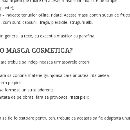
pa al pielii (de multe ori aceste masti sunt inlocuite de simple
 plante);
 – indicate tenurilor ofilite, ridate. Aceste masti contin sucuri de fruct
 cum sunt: capsunii, fragii, piersicile, strugurii albi.
in general la rece, cu exceptia mastilor cu parafina.
 O MASCA COSMETICA?
re trebuie sa indeplineasca urmatoarele criterii:
ara sa contina materie grunjoasa care ar putea irita pielea;
form pe piele;
sa formeze un strat aderent;
tata de pe obraz, fara sa provoace iritatii pielii;
sa fie folositoare pentru ten, trebuie ca aceasta sa fie adaptata unui