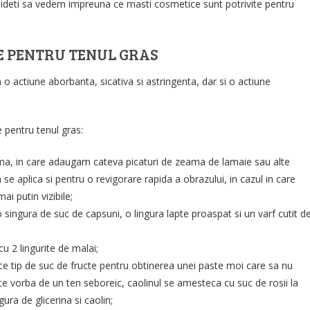
haideti sa vedem impreuna ce masti cosmetice sunt potrivite pentru
E PENTRU TENUL GRAS
 o actiune aborbanta, sicativa si astringenta, dar si o actiune
 pentru tenul gras:
ma, in care adaugam cateva picaturi de zeama de lamaie sau alte
a se aplica si pentru o revigorare rapida a obrazului, in cazul in care
ai putin vizibile;
singura de suc de capsuni, o lingura lapte proaspat si un varf cutit d
u 2 lingurite de malai;
ce tip de suc de fructe pentru obtinerea unei paste moi care sa nu
te vorba de un ten seboreic, caolinul se amesteca cu suc de rosii la
ra de glicerina si caolin;