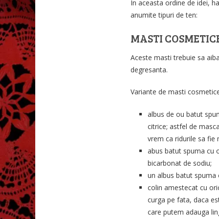
In aceasta ordine de idei, 
anumite tipuri de ten:
MASTI COSMETIC
Aceste masti trebuie sa aiba
degresanta.
Variante de masti cosmetice
albus de ou batut spu
citrice; astfel de masc
vrem ca ridurile sa fie m
abus batut spuma cu o 
bicarbonat de sodiu;
un albus batut spuma c
colin amestecat cu ori
curga pe fata, daca es
care putem adauga lingu