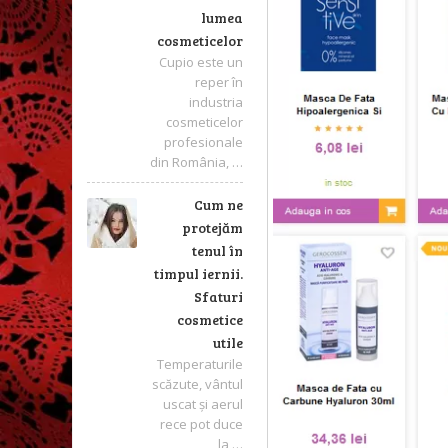
lumea
cosmeticelor
Cupio este un
reper în
industria
cosmeticelor
profesionale
din România, …
Cum ne
protejăm
tenul în
timpul iernii.
Sfaturi
cosmetice
utile
Temperaturile
scăzute, vântul
uscat și aerul
rece pot duce
la …