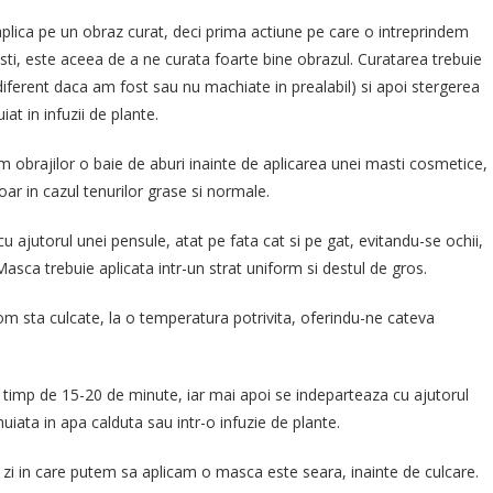
lica pe un obraz curat, deci prima actiune pe care o intreprindem
sti, este aceea de a ne curata foarte bine obrazul. Curatarea trebuie
iferent daca am fost sau nu machiate in prealabil) si apoi stergerea
t in infuzii de plante.
 obrajilor o baie de aburi inainte de aplicarea unei masti cosmetice,
oar in cazul tenurilor grase si normale.
 ajutorul unei pensule, atat pe fata cat si pe gat, evitandu-se ochii,
Masca trebuie aplicata intr-un strat uniform si destul de gros.
m sta culcate, la o temperatura potrivita, oferindu-ne cateva
timp de 15-20 de minute, iar mai apoi se indeparteaza cu ajutorul
uiata in apa calduta sau intr-o infuzie de plante.
 zi in care putem sa aplicam o masca este seara, inainte de culcare.