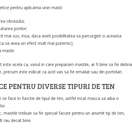
ice pentru aplicarea unei masti:
ea obrazului;
latarea porilor;
t mai sus, insa, daca aveti posibilitatea sa parcurgeti si aceasta
a va avea un efect mult mai puternic);
a mastii.
 este acela ca, vasul in care preparam mastile, ar fi bine sa fie detina
e, precum este indicat ca acel vas sa fie emailat sau din portelan.
CE PENTRU DIVERSE TIPURI DE TEN
se face in functie de tipul de ten, astfel incat masca sa aiba o
ui.
 mastile trebuie sa fie special facute pentru un anumit tip de ten,
lt rau decat bine.