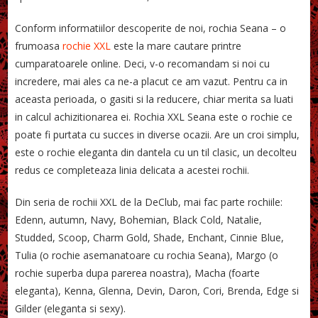
Conform informatiilor descoperite de noi, rochia Seana – o
frumoasa
rochie XXL
este la mare cautare printre
cumparatoarele online. Deci, v-o recomandam si noi cu
incredere, mai ales ca ne-a placut ce am vazut. Pentru ca in
aceasta perioada, o gasiti si la reducere, chiar merita sa luati
in calcul achizitionarea ei. Rochia XXL Seana este o rochie ce
poate fi purtata cu succes in diverse ocazii. Are un croi simplu,
este o rochie eleganta din dantela cu un til clasic, un decolteu
redus ce completeaza linia delicata a acestei rochii.
Din seria de rochii XXL de la DeClub, mai fac parte rochiile:
Edenn, autumn, Navy, Bohemian, Black Cold, Natalie,
Studded, Scoop, Charm Gold, Shade, Enchant, Cinnie Blue,
Tulia (o rochie asemanatoare cu rochia Seana), Margo (o
rochie superba dupa parerea noastra), Macha (foarte
eleganta), Kenna, Glenna, Devin, Daron, Cori, Brenda, Edge si
Gilder (eleganta si sexy).