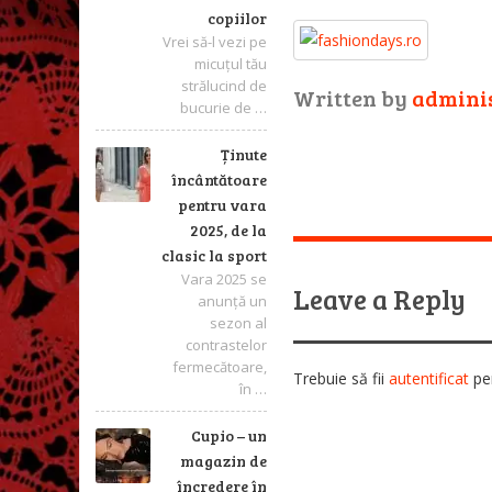
copiilor
Vrei să-l vezi pe
micuțul tău
strălucind de
Written by
admini
bucurie de …
Ținute
încântătoare
pentru vara
2025, de la
clasic la sport
Vara 2025 se
Leave a Reply
anunță un
sezon al
contrastelor
fermecătoare,
Trebuie să fii
autentificat
pen
în …
Cupio – un
magazin de
încredere în