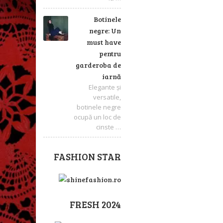
Botinele
negre: Un
must have
pentru
garderoba de
iarnă
Elegante și
versatile,
botinele negre
ocupă un loc de
cinste …
FASHION STAR
FRESH 2024