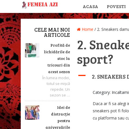
ACASA
POVESTI
CELE MAI NOI
Home
/
2. Sneakers dama
ARTICOLE
2. Sneak
Profită de
lichidările de
sport?
stoc la
tricouri din
acest sezon
A
2. SNEAKERS
În lumea modei,
totul se mișcă
repede. Un
Category: Incaltam
sezon se …
Daca ar fi sa alegi 
Idei de
sneakers pot fi folo
distracție
cu platforma sau cu 
pentru
aniversările