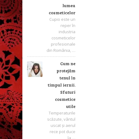
lumea
cosmeticelor
Cupio este un
reper în
industria
cosmeticelor
profesionale
din România, …
Cum ne
protejăm
tenul în
timpul iernii.
Sfaturi
cosmetice
utile
Temperaturile
scăzute, vântul
uscat și aerul
rece pot duce
la …