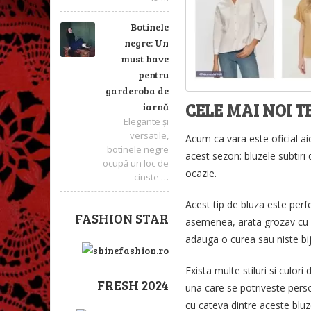
Botinele
negre: Un
must have
pentru
garderoba de
CELE MAI NOI T
iarnă
Elegante și
versatile,
Acum ca vara este oficial a
botinele negre
acest sezon: bluzele subtiri 
ocupă un loc de
ocazie.
cinste …
Acest tip de bluza este perfe
FASHION STAR
asemenea, arata grozav cu fus
adauga o curea sau niste biju
Exista multe stiluri si culori
FRESH 2024
una care se potriveste person
cu cateva dintre aceste bluze