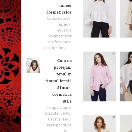
lumea
cosmeticelor
Cupio este un
reper în
industria
cosmeticelor
profesionale
din România, …
Cum ne
protejăm
tenul în
timpul iernii.
Sfaturi
cosmetice
utile
Temperaturile
scăzute, vântul
uscat și aerul
rece pot duce
la …