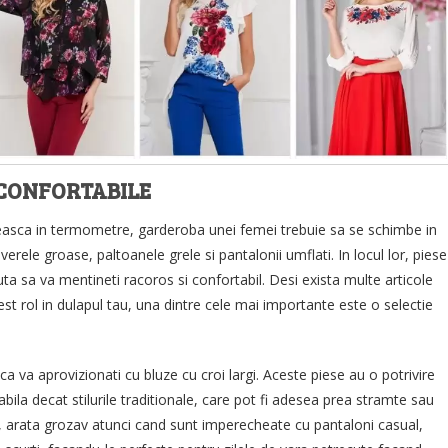
, CONFORTABILE
easca in termometre, garderoba unei femei trebuie sa se schimbe in
erele groase, paltoanele grele si pantalonii umflati. In locul lor, piese
uta sa va mentineti racoros si confortabil. Desi exista multe articole
cest rol in dulapul tau, una dintre cele mai importante este o selectie
ca va aprovizionati cu bluze cu croi largi. Aceste piese au o potrivire
bila decat stilurile traditionale, care pot fi adesea prea stramte sau
 arata grozav atunci cand sunt imperecheate cu pantaloni casual,