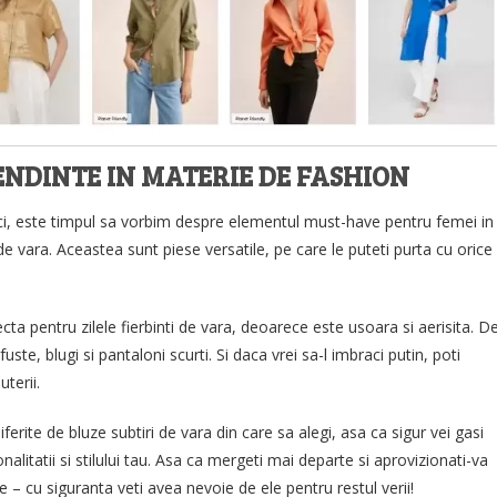
ENDINTE IN MATERIE DE FASHION
ici, este timpul sa vorbim despre elementul must-have pentru femei in
de vara. Aceastea sunt piese versatile, pe care le puteti purta cu orice
cta pentru zilele fierbinti de vara, deoarece este usoara si aerisita. D
te, blugi si pantaloni scurti. Si daca vrei sa-l imbraci putin, poti
terii.
 diferite de bluze subtiri de vara din care sa alegi, asa ca sigur vei gasi
alitatii si stilului tau. Asa ca mergeti mai departe si aprovizionati-va
 – cu siguranta veti avea nevoie de ele pentru restul verii!