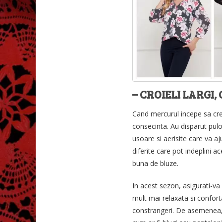
– CROIELI LARGI
Cand mercurul incepe sa cr
consecinta. Au disparut pulov
usoare si aerisite care va aj
diferite care pot indeplini a
buna de bluze.
In acest sezon, asigurati-va 
mult mai relaxata si conforta
constrangeri. De asemenea,