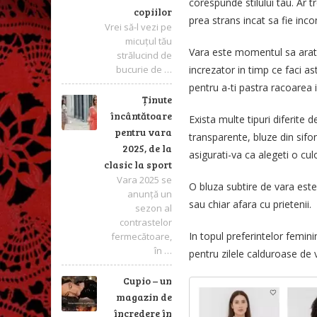
corespunde stilului tau. Ar t
copiilor
prea strans incat sa fie incon
Vrei să-l vezi pe
micuțul tău
Vara este momentul sa arati p
strălucind de
bucurie de …
increzator in timp ce faci as
pentru a-ti pastra racoarea i
Ținute
încântătoare
Exista multe tipuri diferite d
pentru vara
transparente, bluze din sifon 
2025, de la
asigurati-va ca alegeti o cu
clasic la sport
Vara 2025 se
O bluza subtire de vara este p
anunță un
sau chiar afara cu prietenii.
sezon al
contrastelor
In topul preferintelor femin
fermecătoare,
în …
pentru zilele calduroase de 
Cupio – un
magazin de
încredere în