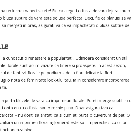
mna un lucru: maneci scurte! Fie ca alegeti o fusta de vara lejera sau o
 bluza subtire de vara este solutia perfecta. Deci, fie ca planuiti sa v
au sa mergeti in oras, asigurati-va ca va impachetati o bluza subtire de
ALE
ral a cunoscut o renastere a popularitatii. Odinioara considerat un stil
rile florale sunt acum vazute ca tinere si proaspete. In acest sezon,
lul de fantezii florale pe podium – de la flori delicate la flori
ugi o nota de feminitate look-ului tau, ia in considerare incorporarea
 ta.
e a purta bluzele de vara cu imprimeuri florale. Puteti merge subtil cu 
ti opta entru o fusta sau o rochie plina. Doar asigurati-va ca
rcata – nu doriti sa aratati ca si cum ati purta o cuvertura de pat. O
hilibra un imprimeu floral aglomerat este sa-l imperechezi cu culori
functioneaza bine.