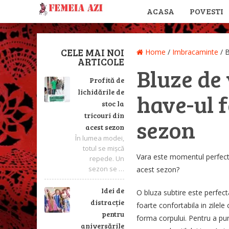
ACASA
POVESTI
CELE MAI NOI
Home
/
Imbracaminte
/
B
ARTICOLE
Bluze de 
Profită de
lichidările de
have-ul f
stoc la
tricouri din
sezon
acest sezon
În lumea modei,
totul se mișcă
Vara este momentul perfect p
repede. Un
sezon se …
acest sezon?
Idei de
O bluza subtire este perfect
distracție
foarte confortabila in zilel
pentru
forma corpului. Pentru a purt
aniversările