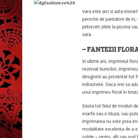
Vara este aici si asta insea
pereche de pantaloni de in, o
petreceti zilele la piscina s
vara.
– FANTEZII FLOR
In ultimii ani, imprimeul flo
rezervat bunicilor, imprimeu
designerii au prezentat tot fe
indraznete. Daca vrei sa ada
unui imprimeu floral in tinuta
Exista tot felul de moduri d
esarfa sau o bluza, sau pute
imprimarea nu este prea imca
modalitate excelenta de a ec
solide – negru, alb sau nud 