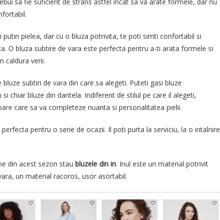
rebui sa fie suficient de strans astfel incat sa va arate formele, dar nu
fortabil.
utin pielea, dar cu o bluza potrivita, te poti simti confortabil si
ta. O bluza subtire de vara este perfecta pentru a-ti arata formele si
n caldura verii.
e bluze subtiri de vara din care sa alegeti. Puteti gasi bluze
si chiar bluze din dantela. Indiferent de stilul pe care il alegeti,
loare care sa va completeze nuanta si personalitatea pielii.
erfecta pentru o serie de ocazii. Il poti purta la serviciu, la o intalnire
ine din acest sezon stau
bluzele din in
. Inul este un material potrivit
vara, un material racoros, usor asortabil.