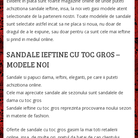
Evident in piata sunt foarte magazine online de unde puteti
achizitiona sandale ieftine, insa, la noi veti gasi modele atent
selectionate de la partenerii nostri. Toate modelele de sandale
sunt selectate astfel incat sa ne placa si noua, nu doar de
dragul de a le expune, sau doar pentru ca sunt cele mai ieftine
si prind in mediul online.
SANDALE IEFTINE CU TOC GROS –
MODELE NOI
Sandale si papuci dama, ieftini, eleganti, pe care ii puteti
achizitiona online.
Cele mai apreciate sandale ale sezonului sunt sandalele de
dama cu toc gros
Sandale ieftine cu toc gros reprezinta procovarea noului sezon
in materie de fashion.
Oferte de sandale cu toc gros gasim la mai toti retailerii
online, insa, de multe ori, pretul da batai de cap clientului