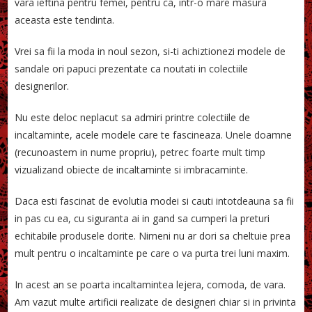
vara ieftina pentru femei, pentru ca, intr-o mare masura
aceasta este tendinta.
Vrei sa fii la moda in noul sezon, si-ti achiztionezi modele de
sandale ori papuci prezentate ca noutati in colectiile
designerilor.
Nu este deloc neplacut sa admiri printre colectiile de
incaltaminte, acele modele care te fascineaza. Unele doamne
(recunoastem in nume propriu), petrec foarte mult timp
vizualizand obiecte de incaltaminte si imbracaminte.
Daca esti fascinat de evolutia modei si cauti intotdeauna sa fii
in pas cu ea, cu siguranta ai in gand sa cumperi la preturi
echitabile produsele dorite. Nimeni nu ar dori sa cheltuie prea
mult pentru o incaltaminte pe care o va purta trei luni maxim.
In acest an se poarta incaltamintea lejera, comoda, de vara.
Am vazut multe artificii realizate de designeri chiar si in privinta