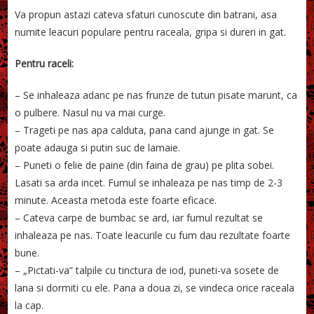
Va propun astazi cateva sfaturi cunoscute din batrani, asa
numite leacuri populare pentru raceala, gripa si dureri in gat.
Pentru raceli:
– Se inhaleaza adanc pe nas frunze de tutun pisate marunt, ca
o pulbere. Nasul nu va mai curge.
– Trageti pe nas apa calduta, pana cand ajunge in gat. Se
poate adauga si putin suc de lamaie.
– Puneti o felie de paine (din faina de grau) pe plita sobei.
Lasati sa arda incet. Fumul se inhaleaza pe nas timp de 2-3
minute. Aceasta metoda este foarte eficace.
– Cateva carpe de bumbac se ard, iar fumul rezultat se
inhaleaza pe nas. Toate leacurile cu fum dau rezultate foarte
bune.
– „Pictati-va” talpile cu tinctura de iod, puneti-va sosete de
lana si dormiti cu ele. Pana a doua zi, se vindeca orice raceala
la cap.