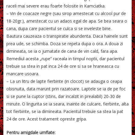
raceli mai severe erau foarte folosite in Kamciatka.
– Vin de coacaze negre (sau sirop amestecat cu alcool pur de
18-20gr.), amestecat cu un adaos egal de apa. Se bea seara o
cana, dupa care pacientul se culca si se inveleste bine.
Bautura cauzeaza o transpiratie abundenta. Daca hainele sunt
prea ude, se schimba. Doza se repeta dupa o ora. A doua zi
dimineata, se ia o jumatate de cana de vin cald, fara apa.
Remediul acesta „rupe” raceala in timpul noptii, dar pacientul
trebuie sa stea in pat inca 24 de ore si sa se hraneasca cu
mancare usoara.
– La un litru de lapte fierbinte (in clocot) se adauga o ceapa
obisnuita, data marunt prin razatoare. Laptele se ia de pe foc
si se pune la cuptor (stins, dar incalzit in prealabil) 20-30 de
minute. O lingurita se ia seara, inainte de culcare, fierbinte, alta
tot fierbinte, se ia dimineata. Pacientul trebuie sa stea la pat
24 de ore. Acest tratament opreste gripa.
Pentru amigdale umflate: