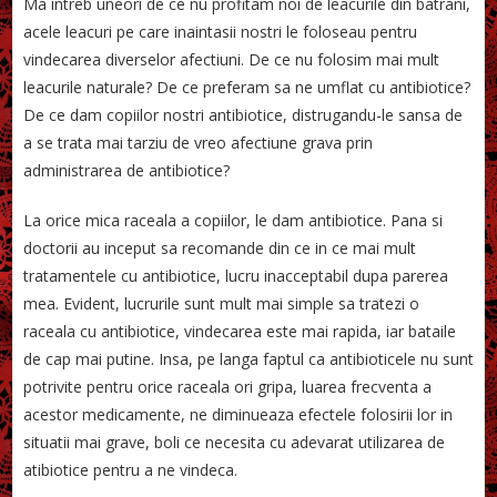
Ma intreb uneori de ce nu profitam noi de leacurile din batrani,
acele leacuri pe care inaintasii nostri le foloseau pentru
vindecarea diverselor afectiuni. De ce nu folosim mai mult
leacurile naturale? De ce preferam sa ne umflat cu antibiotice?
De ce dam copiilor nostri antibiotice, distrugandu-le sansa de
a se trata mai tarziu de vreo afectiune grava prin
administrarea de antibiotice?
La orice mica raceala a copiilor, le dam antibiotice. Pana si
doctorii au inceput sa recomande din ce in ce mai mult
tratamentele cu antibiotice, lucru inacceptabil dupa parerea
mea. Evident, lucrurile sunt mult mai simple sa tratezi o
raceala cu antibiotice, vindecarea este mai rapida, iar bataile
de cap mai putine. Insa, pe langa faptul ca antibioticele nu sunt
potrivite pentru orice raceala ori gripa, luarea frecventa a
acestor medicamente, ne diminueaza efectele folosirii lor in
situatii mai grave, boli ce necesita cu adevarat utilizarea de
atibiotice pentru a ne vindeca.