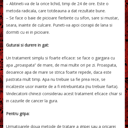
– Abtineti-va de la orice lichid, timp de 24 de ore. Este o
metoda radicala, care totdeauna a dat rezultate bune.
– Se face o baie de picioare fierbinte cu sifon, sare si mustar,
seara, inainte de culcare. Puneti-va apoi ciorapii de lana si
dormiti cu ei in picioare.
Guturai si durere in gat:
Un tratament simplu si foarte eficace: se face o gargara cu
apa „proaspata” de mare, de mai multe ori pe zi. Proaspata,
deoarece apa de mare se strica foarte repede, daca este
pastrata mult timp. Apa nu trebuie sa fie prea rece, se
incalzeste usor inainte de a fi intrebuintata (nu trebuie fiarta).
Vindecatorii chinezi considerau acest tratament eficace chiar si
in cazurile de cancer la gura.
Pentru gripa:
Urmatoarele doua metode de tratare a gripei sau a oricarei