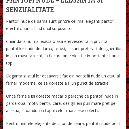
SENZUALITATE
Pantofi nude de dama sunt printre cei mai eleganti pantofi,
efectul obtinut fiind unul surpizantor
Chiar daca nu mai exista o asa efervescenta in privinta
pantofilor nude de dama, totusi, ei sunt preferatii designer-ilor,
in asa masura incat, in fiecare an, colectiile importante ii au in
top.
Eleganta si stiul lor desavarsit fac din pantofii nude un atuu al
femeii moderne, ce se doreste a fi un punct de atractie.
Orice femeie isi doreste macar o pereche de pantofi nude in
garderoba, motiv pentru care, design-erii pun mare pret pe
acestia, situandu-i in topul celor mai alese colectii.
Pentru tinutele elegante de zi ori de seara, pantofii nude pot fi