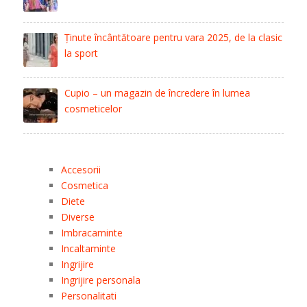
Ținute încântătoare pentru vara 2025, de la clasic
la sport
Cupio – un magazin de încredere în lumea
cosmeticelor
Accesorii
Cosmetica
Diete
Diverse
Imbracaminte
Incaltaminte
Ingrijire
Ingrijire personala
Personalitati